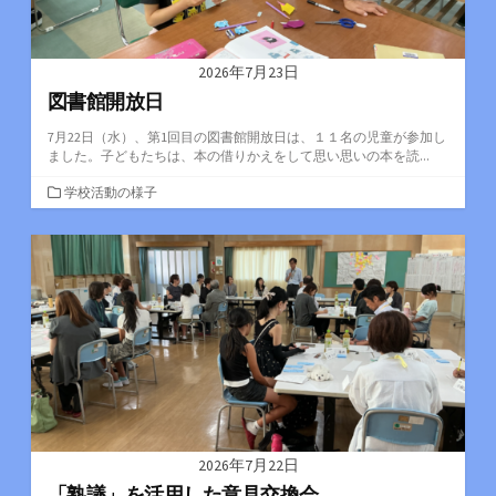
2026年7月23日
図書館開放日
7月22日（水）、第1回目の図書館開放日は、１１名の児童が参加し
ました。子どもたちは、本の借りかえをして思い思いの本を読...
カ
学校活動の様子
テ
ゴ
リ
ー
2026年7月22日
「熟議」を活用した意見交換会