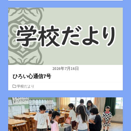
テ
ゴ
リ
ー
2026年7月16日
ひろい心通信7号
カ
学校だより
テ
ゴ
リ
ー