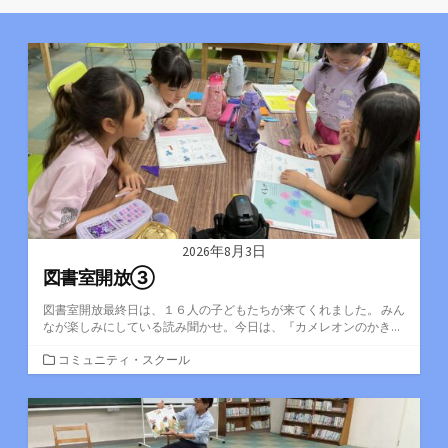
2026年8月3日
図書室開放③
図書室開放最終日は、１６人の子どもたちが来てくれました。 みん
なが楽しみにしている読み聞かせ。今日は、『カメレオンのかき...
カ
コミュニティ・スクール
テ
ゴ
リ
ー