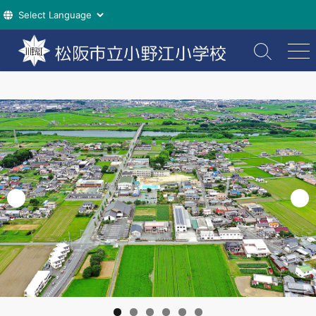
コ
ン
検
メ
索
ニ
テ
切
ュ
ン
り
ー
ツ
替
え
へ
ス
キ
ッ
プ