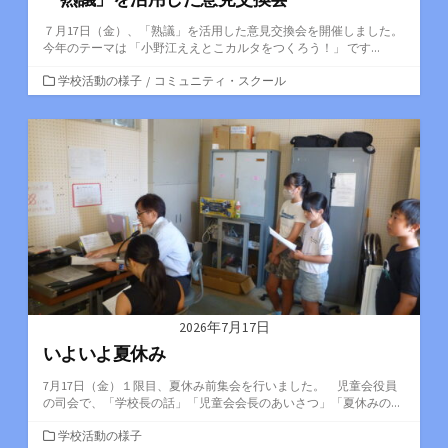
７月17日（金）、「熟議」を活用した意見交換会を開催しました。
今年のテーマは 「小野江ええとこカルタをつくろう！」 です...
カ
学校活動の様子
/
コミュニティ・スクール
テ
ゴ
リ
ー
2026年7月17日
いよいよ夏休み
7月17日（金）１限目、夏休み前集会を行いました。 児童会役員
の司会で、「学校長の話」「児童会会長のあいさつ」「夏休みの...
カ
学校活動の様子