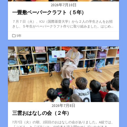
2026年7月10日
一畳敷ペーパークラフト（５年）
７月７日（火）、ICU（国際基督大学）から２人の学生さんをお招
きし、５年生がペーパークラフト作りに取り組みました。はじめ...
カ
5年
テ
ゴ
リ
ー
2026年7月8日
三雲おはなしの会（２年）
7月7日（火）の朝、2回目のおはなしの会がありました。A組では、
『ぶどう』と『ブランコ』の絵本を読み聞かせしていただきま...