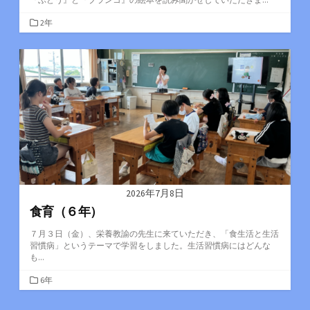
カ
2年
テ
ゴ
リ
ー
2026年7月8日
食育（６年）
７月３日（金）、栄養教諭の先生に来ていただき、「食生活と生活
習慣病」というテーマで学習をしました。生活習慣病にはどんな
も...
カ
6年
テ
ゴ