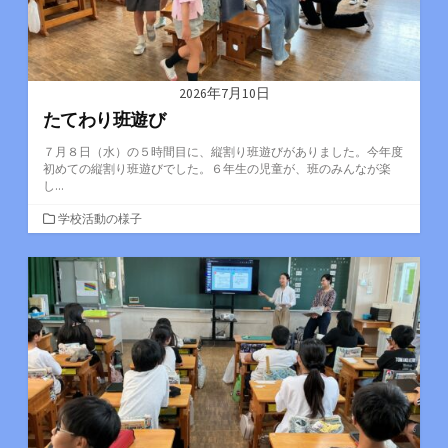
2026年7月10日
たてわり班遊び
７月８日（水）の５時間目に、縦割り班遊びがありました。今年度
初めての縦割り班遊びでした。６年生の児童が、班のみんなが楽
し...
カ
学校活動の様子
テ
ゴ
リ
ー