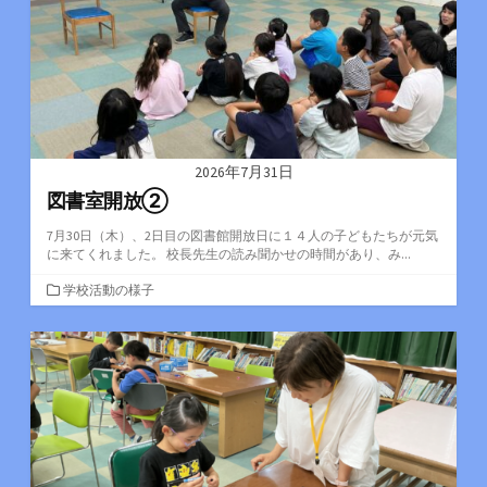
2026年7月31日
図書室開放②
7月30日（木）、2日目の図書館開放日に１４人の子どもたちが元気
に来てくれました。 校長先生の読み聞かせの時間があり、み...
カ
学校活動の様子
テ
ゴ
リ
ー