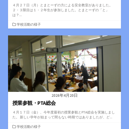
４月２７日（月）とまとーずの方による安全教室がありました。
２・３限目は１・２年生が参加しました。とまとーずの「と」
は？...
カ
学校活動の様子
テ
ゴ
リ
ー
2026年4月20日
授業参観・PTA総会
４月１７日（金）、今年度最初の授業参観とPTA総会を実施しまし
た。 新しい学年が始まって間もない時期ではありましたが、ど...
カ
学校活動の様子