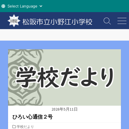
コ
ン
検
メ
索
ニ
テ
切
ュ
ン
り
ー
ツ
替
え
へ
ス
キ
ッ
プ
2026年5月11日
ひろい心通信２号
カ
学校だより