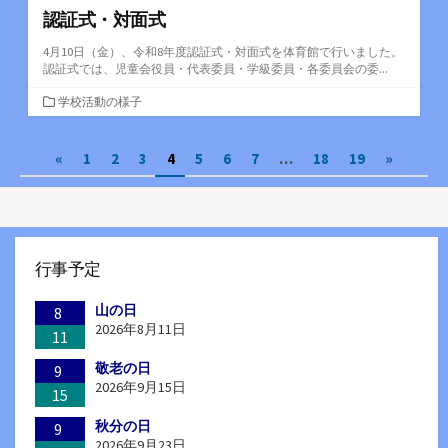
認証式・対面式
4月10日（金）、令和8年度認証式・対面式を体育館で行いました。
認証式では、児童会役員・代表委員・学級委員・各委員会の委...
カ
学校活動の様子
テ
ゴ
投
«
1
2
3
4
5
6
7
…
18
19
»
リ
ー
稿
の
ペ
行事予定
ー
山の日
8
ジ
2026年8月11日
11
送
敬老の日
9
2026年9月15日
15
り
秋分の日
9
2026年9月23日