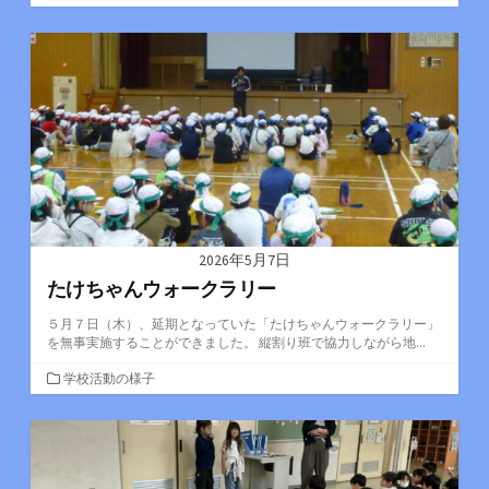
テ
ゴ
リ
ー
2026年5月7日
たけちゃんウォークラリー
５月７日（木）、延期となっていた「たけちゃんウォークラリー」
を無事実施することができました。 縦割り班で協力しながら地...
カ
学校活動の様子
テ
ゴ
リ
ー