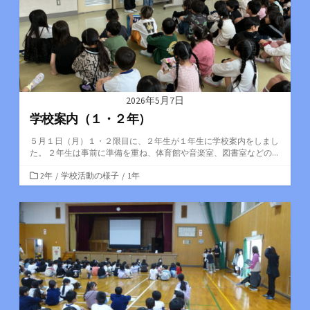
2026年5月7日
学校案内（１・２年）
５月１日（月）１・２限目に、２年生が１年生に学校案内をしまし
た。 ２年生は事前に準備を重ね、体育館や音楽室、図書室などの...
カ
2年
/
学校活動の様子
/
1年
テ
ゴ
リ
ー