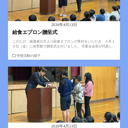
2026年4月13日
給食エプロン贈呈式
このたび、保護者の方より給食エプロンの寄付をいただき、４月１
０日（金）に体育館で贈呈式を行いました。 児童会会長が代表し...
カ
学校活動の様子
テ
ゴ
リ
ー
2026年4月13日