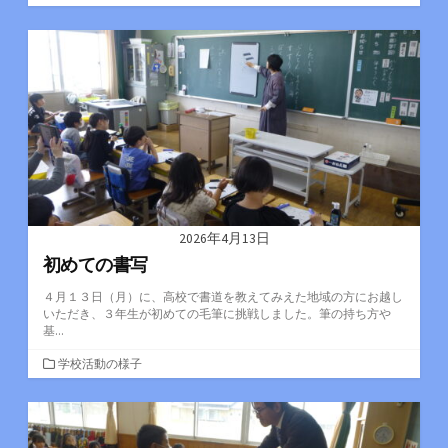
テ
ゴ
リ
ー
2026年4月13日
初めての書写
４月１３日（月）に、高校で書道を教えてみえた地域の方にお越し
いただき、３年生が初めての毛筆に挑戦しました。筆の持ち方や
基...
カ
学校活動の様子
テ
ゴ
リ
ー