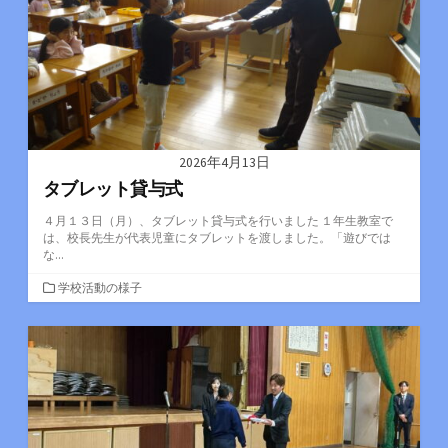
2026年4月13日
タブレット貸与式
４月１３日（月）、タブレット貸与式を行いました １年生教室で
は、校長先生が代表児童にタブレットを渡しました。「遊びでは
な...
カ
学校活動の様子
テ
ゴ
リ
ー