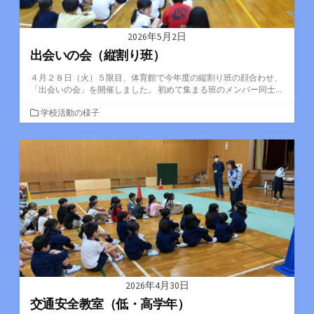
2026年5月2日
出会いの会（縦割り班）
４月２８日（火）５限目、体育館で今年度の縦割り班の顔合わせ、
「出会いの会」を開催しました。 初めて集まる班のメンバー同士...
カ
学校活動の様子
テ
ゴ
リ
ー
2026年4月30日
交通安全教室（低・高学年）