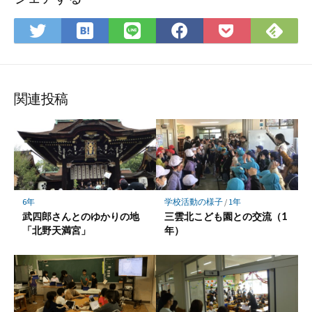
は
Fee
Twitter
LINE
Facebook
Pocket
て
で
で
で
で
に
な
購
シ
シ
シ
保
ブ
読
ェ
ェ
ェ
存
ッ
ア
ア
ア
関連投稿
ク
マ
ー
ク
に
保
6年
学校活動の様子
/
1年
存
武四郎さんとのゆかりの地
三雲北こども園との交流（1
「北野天満宮」
年）