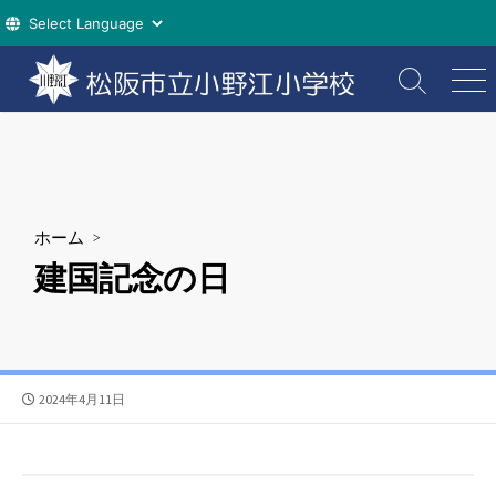
コ
ン
検
メ
索
ニ
テ
切
ュ
ン
り
ー
ツ
替
え
へ
ス
ホーム
>
キ
建国記念の日
ッ
プ
公
2024年4月11日
開
日