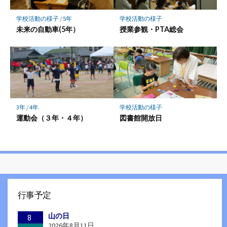
学校活動の様子
/
5年
学校活動の様子
未来の自動車(5年）
授業参観・PTA総会
3年
/
4年
学校活動の様子
運動会（３年・４年）
図書館開放日
行事予定
山の日
8
2026年8月11日