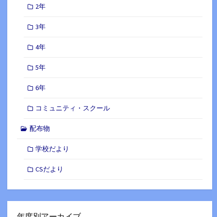
2年
3年
4年
5年
6年
コミュニティ・スクール
配布物
学校だより
CSだより
年度別アーカイブ