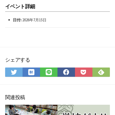
イベント詳細
日付:
2026年7月15日
シェアする
は
Fee
Twitter
LINE
Facebook
Pocket
て
で
で
で
で
に
な
購
シ
シ
シ
保
ブ
読
ェ
ェ
ェ
存
ッ
ア
ア
ア
関連投稿
ク
マ
ー