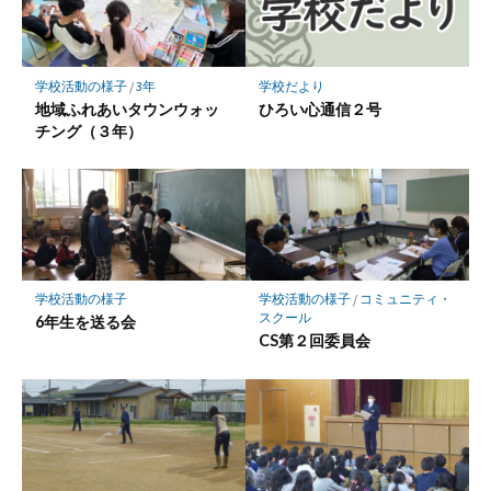
ク
に
保
学校だより
学校活動の様子
/
3年
存
ひろい心通信２号
地域ふれあいタウンウォッ
チング（３年）
学校活動の様子
学校活動の様子
/
コミュニティ・
スクール
6年生を送る会
CS第２回委員会