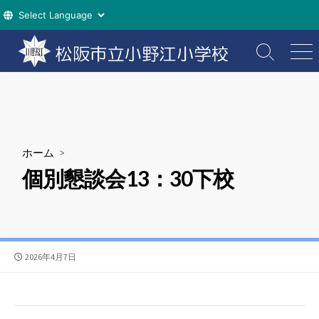
コ
ン
検
メ
索
ニ
テ
切
ュ
ン
り
ー
ツ
替
え
へ
ス
ホーム
>
キ
個別懇談会13：30下校
ッ
プ
公
2026年4月7日
開
日