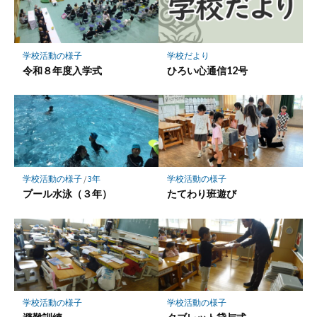
ク
に
保
学校だより
学校活動の様子
存
ひろい心通信12号
令和８年度入学式
学校活動の様子
/
3年
学校活動の様子
プール水泳（３年）
たてわり班遊び
学校活動の様子
学校活動の様子