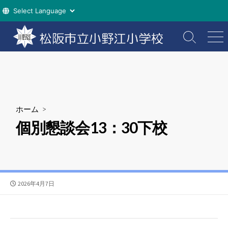
コ
ン
検
メ
索
ニ
テ
切
ュ
ン
り
ー
ツ
替
え
へ
ス
ホーム
>
キ
個別懇談会13：30下校
ッ
プ
公
2026年4月7日
開
日