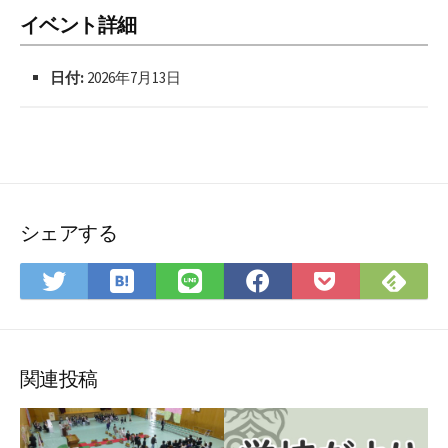
イベント詳細
日付:
2026年7月13日
シェアする
は
Fee
Twitter
LINE
Facebook
Pocket
て
で
で
で
で
に
な
購
シ
シ
シ
保
ブ
読
ェ
ェ
ェ
存
ッ
ア
ア
ア
関連投稿
ク
マ
ー