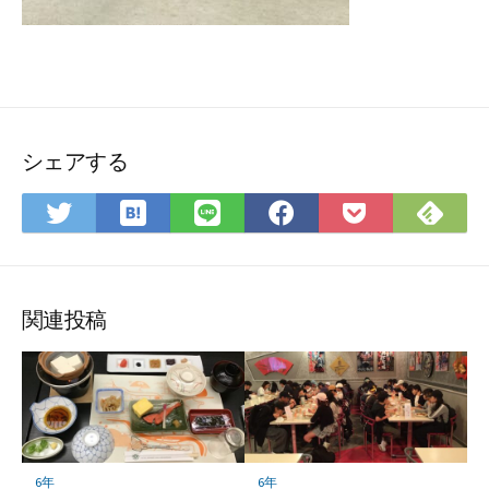
シェアする
は
Fee
Twitter
LINE
Facebook
Pocket
て
で
で
で
で
に
な
購
シ
シ
シ
保
ブ
読
ェ
ェ
ェ
存
ッ
ア
ア
ア
関連投稿
ク
マ
ー
ク
に
保
6年
6年