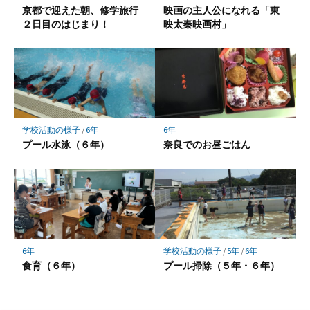
存
京都で迎えた朝、修学旅行
映画の主人公になれる「東
２日目のはじまり！
映太秦映画村」
学校活動の様子
/
6年
6年
プール水泳（６年）
奈良でのお昼ごはん
6年
学校活動の様子
/
5年
/
6年
食育（６年）
プール掃除（５年・６年）