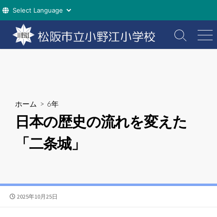
コ
ン
検
メ
索
ニ
テ
切
ュ
ン
り
ー
ツ
替
え
へ
ス
ホーム
>
6年
キ
日本の歴史の流れを変えた
ッ
プ
「二条城」
公
2025年10月25日
開
日