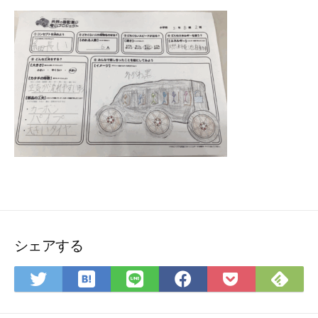
シェアする
は
Fee
Twitter
LINE
Facebook
Pocket
て
で
で
で
で
に
な
購
シ
シ
シ
保