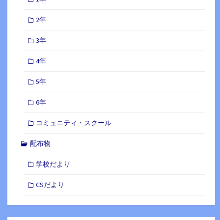
2年
3年
4年
5年
6年
コミュニティ・スクール
配布物
学校だより
CSだより