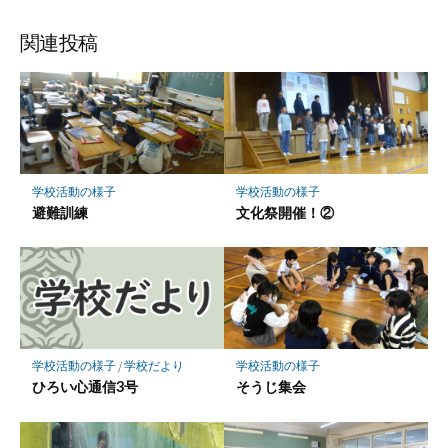
ブ
読
ェ
ェ
ェ
存
ッ
ア
ア
ア
関連投稿
ク
マ
ー
ク
に
保
学校活動の様子
学校活動の様子
存
避難訓練
文化祭開催！②
学校活動の様子
/
学校だより
学校活動の様子
ひろい心通信3号
そうじ集会