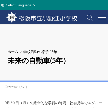
コ
ン
検
メ
索
ニ
テ
切
ュ
ン
り
ー
ツ
替
え
へ
ス
ホーム
>
学校活動の様子
/
5年
キ
未来の自動車(5年）
ッ
プ
公
2025年10月2日
開
日
9月2９日（月）の総合的な学習の時間、社会見学で４グルー