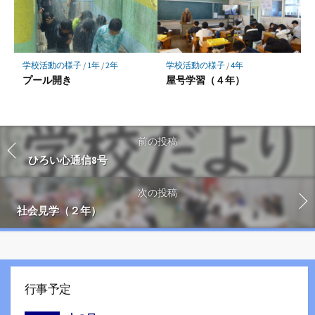
学校活動の様子
/
1年
/
2年
学校活動の様子
/
4年
プール開き
屋号学習（４年）
前の投稿
ひろい心通信8号
次の投稿
社会見学（２年）
行事予定