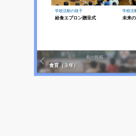
学校活動の様子
学校活
給食エプロン贈呈式
未来の
前の投稿
食育（３年）