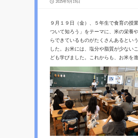
公
2025年9月19日
開
日
９月１９日（金）、５年生で食育の授
ついて知ろう」をテーマに、米の栄養
らできているものがたくさんあるとい
した。お米には、塩分や脂質が少ない
ども学びました。これからも、お米を