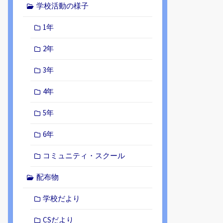
学校活動の様子
1年
2年
3年
4年
5年
6年
コミュニティ・スクール
配布物
学校だより
CSだより