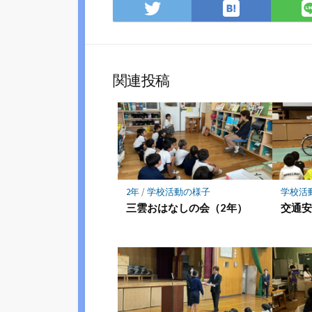
は
Twitter
て
で
な
シ
ブ
ェ
ッ
ア
関連投稿
ク
マ
ー
ク
に
保
存
2年
/
学校活動の様子
学校活
三雲おはなしの会（2年）
交通