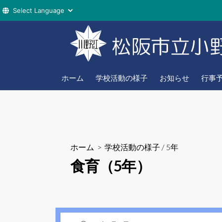
コ
ン
テ
ン
ツ
ホーム
学校活動の様子
お知らせ
行事
へ
ス
キ
ッ
プ
ホーム
>
学校活動の様子
/
5年
食育（5年）