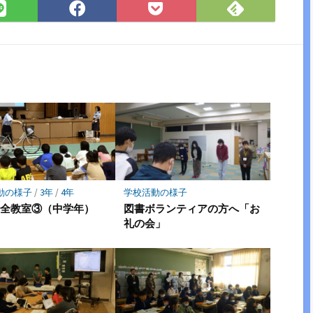
Feedly
LINE
Facebook
Pocket
で
で
で
に
購
シ
シ
保
読
ェ
ェ
存
ア
ア
動の様子
/
3年
/
4年
学校活動の様子
安全教室③（中学年）
図書ボランティアの方へ「お
礼の会」