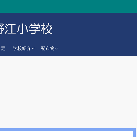
学校教育目標
学校だより
予定
学校紹介
配布物
校歌
CSだより
沿革