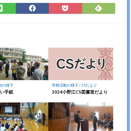
Feedly
LINE
Facebook
Pocket
で
で
で
に
購
シ
シ
保
読
ェ
ェ
存
ア
ア
動の様子
学校活動の様子
/
CSだより
あい手紙
2024小野江CS図書室だより