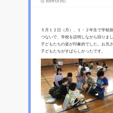
公
2025年5月19日
開
日
５月１２日（月）、１・２年生で学校
つないで、学校を説明しながら回りま
子どもたちの姿が印象的でした。お兄さ
子どもたちがすばらしかったです。