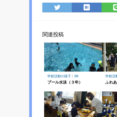
は
Twitter
て
で
な
シ
ブ
ェ
ッ
ア
関連投稿
ク
マ
ー
ク
に
保
存
学校活動の様子
/
3年
学校活
プール水泳（３年）
ふれ