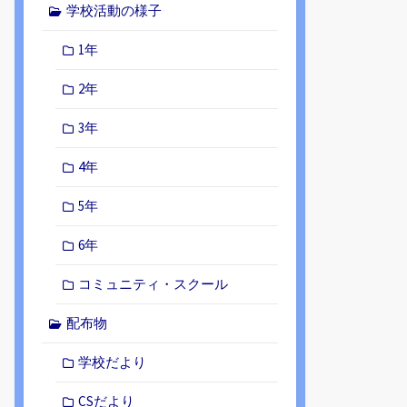
学校活動の様子
1年
2年
3年
4年
5年
6年
コミュニティ・スクール
配布物
学校だより
CSだより