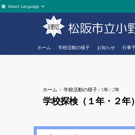
コ
ン
テ
ン
ツ
ホーム
学校活動の様子
お知らせ
行事
へ
ス
キ
ッ
プ
ホーム
>
学校活動の様子
/
1年
/
2年
学校探検（１年・２年