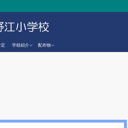
学校教育目標
学校だより
予定
学校紹介
配布物
校歌
CSだより
沿革
）