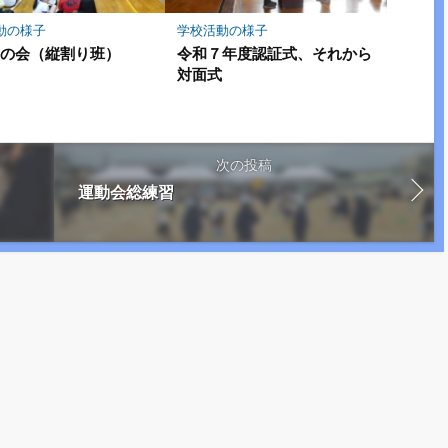
動の様子
学校活動の様子
いの会（縦割り班）
令和７年度認証式、それから
対面式
次の投稿
１
運動会総練習